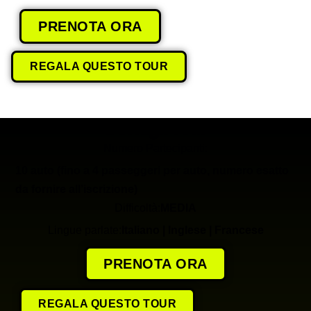
PRENOTA ORA
REGALA QUESTO TOUR
Dettagli Tour
Numero Partecipanti:
10 auto (fino a 4 passeggeri per auto, numero esatto
da fornire all’iscrizione)
Difficoltà:
MEDIA
Lingue parlate:
Italiano | Inglese | Francese
PRENOTA ORA
REGALA QUESTO TOUR