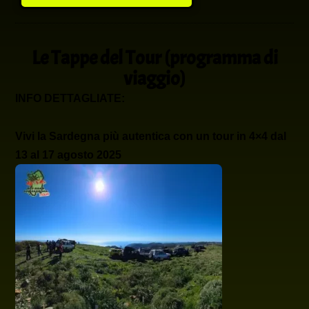
Le Tappe del Tour (programma di
viaggio)
INFO DETTAGLIATE:
Vivi la Sardegna più autentica con un tour in 4×4 dal
13 al 17 agosto 2025