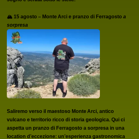
🏔 15 agosto –
Monte Arci e pranzo di Ferragosto
a
sorpresa
Saliremo verso il maestoso
Monte Arci
, antico
vulcano e territorio ricco di storia geologica. Qui ci
aspetta un
pranzo di Ferragosto a sorpresa in una
location d’eccezione
: un’esperienza gastronomica