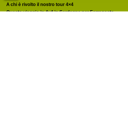
A chi è rivolto il nostro tour 4×4
Questo
viaggio in 4×4 in Sardegna per
Ferragosto
2025
è perfetto per:
Amanti dell’avventura e dei viaggi non
convenzionali
Coppie e gruppi di amici in cerca di emozioni
vere
Viaggiatori curiosi di scoprire la Sardegna
autentica
Fotografi e appassionati di natura selvaggia