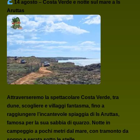
14 agosto – Costa Verde e notte sul mare a Is
Aruttas
Attraverseremo la spettacolare
Costa Verde
, tra
dune, scogliere e villaggi fantasma, fino a
raggiungere l’incantevole
spiaggia di Is Aruttas
,
famosa per la sua sabbia di quarzo. Notte in
campeggio a pochi metri dal mare, con tramonto da
sogno e serata sotto le stelle.